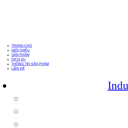
TRANG CHỦ
GIỚI THIỆU
SẢN PHẨM
DỊCH VỤ
THÔNG TIN SẢN PHẨM
LIÊN HỆ
Indu