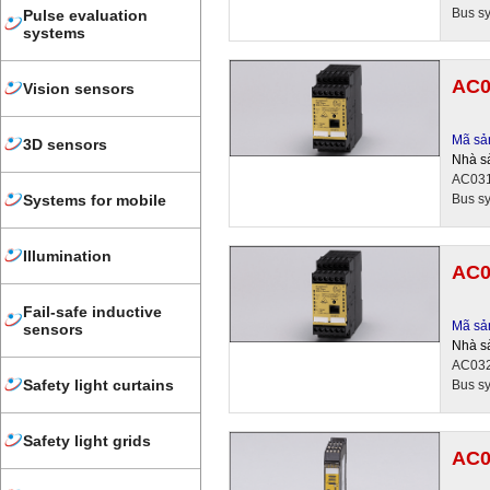
Bus sy
Pulse evaluation
systems
AC0
Vision sensors
Mã sả
3D sensors
Nhà s
AC031S
Bus sy
Systems for mobile
Illumination
AC0
Fail-safe inductive
Mã sả
sensors
Nhà s
AC032S
Safety light curtains
Bus sy
Safety light grids
AC0