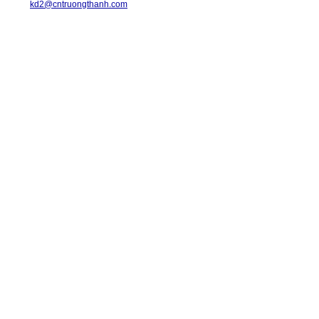
Email:
kd2@cntruongthanh.com
Hotline: 0978.996.122