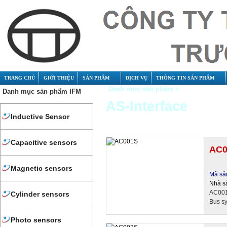
TRANG CHỦ
GIỚI THIỆU
SẢN PHẨM
DỊCH VỤ
THÔNG TIN SẢN PHẨM
Danh mục sản phẩm >
Danh mục sản phẩm IFM
AS-Interface
Inductive Sensor
Capacitive sensors
AC0
Magnetic sensors
Mã sả
Nhà s
AC001S
Cylinder sensors
Bus sy
Photo sensors