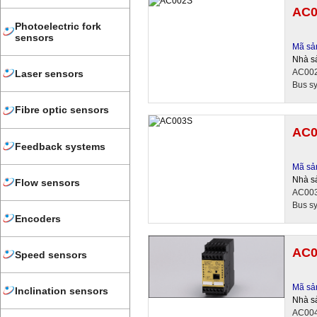
AC0
Photoelectric fork
sensors
Mã sả
Nhà s
AC002
Laser sensors
Bus sy
Fibre optic sensors
AC0
Feedback systems
Mã sả
Nhà s
Flow sensors
AC003S
Bus sy
Encoders
AC0
Speed sensors
Mã sả
Inclination sensors
Nhà s
AC004S