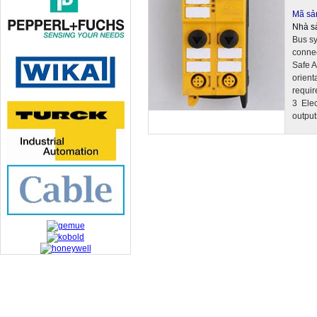
Mã sản
Nhà s
Bus sy
conne
Safe A
orient
requir
3 Elec
output
TRUONG THANH INDUSTRIAL CO., LTD.
29-31 Dinh Bo Linh Street, Ward 24, Binh Thanh District.
Telephone: 08-6675.2925 Fax: 08-3511.7931