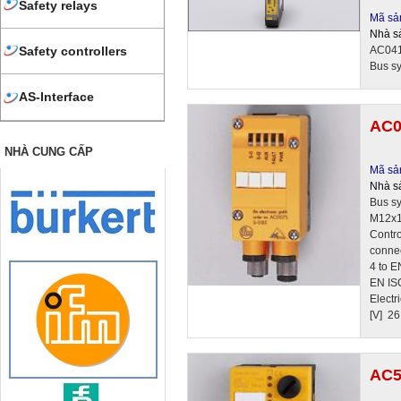
Safety relays
Mã sả
Nhà s
AC041S
Safety controllers
Bus sy
AS-Interface
AC0
NHÀ CUNG CẤP
Mã sả
Nhà s
Bus sy
M12x1
Contro
connec
4 to E
EN ISO
Electr
[V] 26
AC5